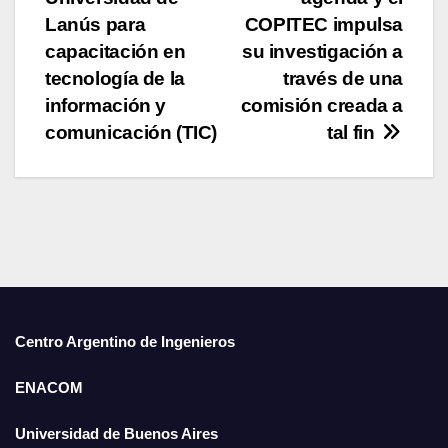
o
p
n
Lanús para
COPITEC impulsa
capacitación en
su investigación a
o
p
tecnología de la
través de una
k
información y
comisión creada a
comunicación (TIC)
tal fin
Centro Argentino de Ingenieros
ENACOM
Universidad de Buenos Aires