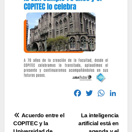
F
T
W
Li
a
wi
h
n
c
tt
at
k
Acuerdo entre el
La inteligencia
e
er
s
e
COPITEC y la
artificial está en
b
A
dI
Universidad de
agenda y el