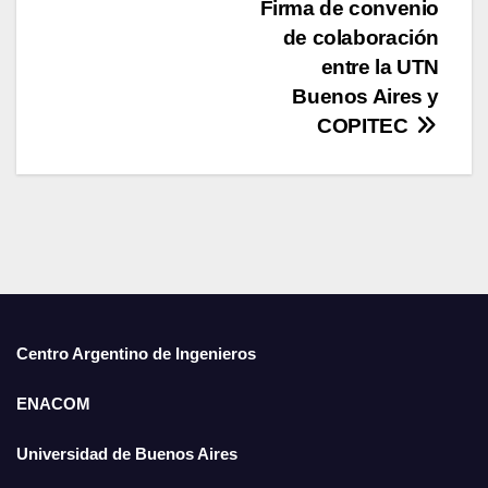
Firma de convenio
e
er
s
e
de colaboración
b
A
dI
entre la UTN
o
p
n
Buenos Aires y
COPITEC
o
p
k
Centro Argentino de Ingenieros
ENACOM
Universidad de Buenos Aires