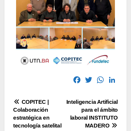
F
T
W
Li
a
wi
h
n
c
tt
at
k
COPITEC |
Inteligencia Artificial
e
er
s
e
Colaboración
para el ámbito
b
A
dI
estratégica en
laboral INSTITUTO
o
p
n
tecnología satelital
MADERO