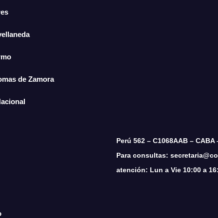
res
vellaneda
ermo
Lomas de Zamora
Nacional
Perú 562 – C1068AAB – CABA 
Para consultas: secretaria@cop
atención: Lun a Vie 10:00 a 16
o