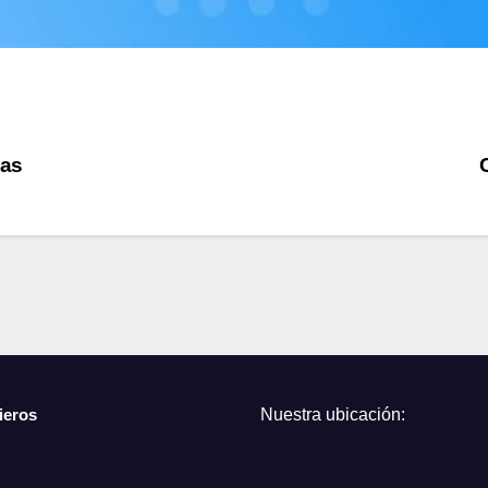
das
ieros
Nuestra ubicación: