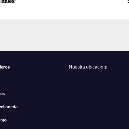
itales”
ieros
Nuestra ubicación:
res
vellaneda
ermo