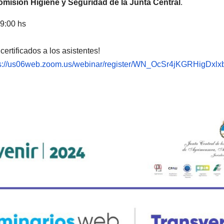
omisión Higiene y Seguridad de la Junta Central
.
 9:00 hs
certificados a los asistentes!
s://us06web.zoom.us/webinar/register/WN_OcSr4jKGRHigDxlxbx