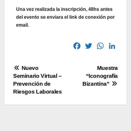
Una vez realizada la inscripción, 48hs antes
del evento se enviara el link de conexión por
email.
F
T
W
Li
a
wi
h
n
c
tt
at
k
Nuevo
Muestra
e
er
s
e
Seminario Virtual –
“Iconografía
b
A
dI
Prevención de
Bizantina”
o
p
n
Riesgos Laborales
o
p
k