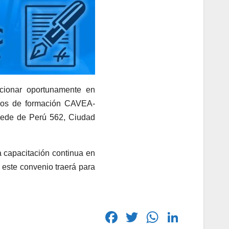
cionar oportunamente en
sos de formación CAVEA-
sede de Perú 562, Ciudad
a capacitación continua en
 este convenio traerá para
F
T
W
Li