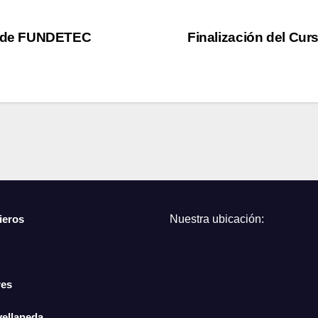
s de FUNDETEC
Finalización del Cur
ieros
Nuestra ubicación:
res
vellaneda