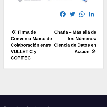
F
T
W
Li
a
wi
h
n
c
tt
at
k
Firma de
Charla – Más allá de
e
er
s
e
Convenio Marco de
los Números:
b
A
dI
Colaboración entre
Ciencia de Datos en
o
p
n
VULLETIC y
Acción
COPITEC
o
p
k