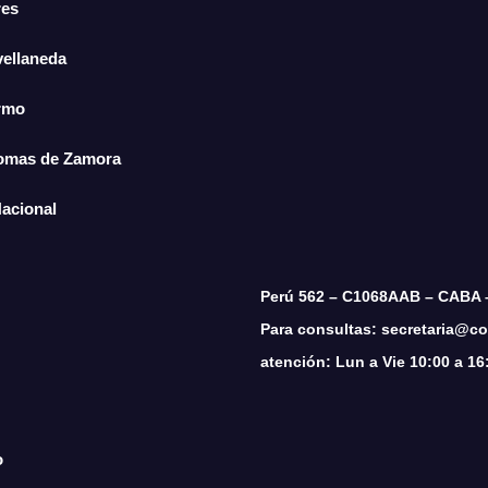
res
vellaneda
ermo
Lomas de Zamora
Nacional
Perú 562 – C1068AAB – CABA 
Para consultas: secretaria@cop
atención: Lun a Vie 10:00 a 16
o