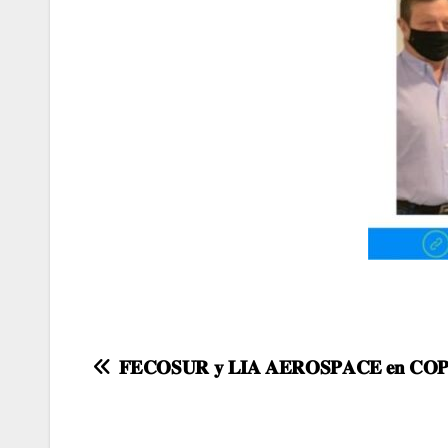
𝐅𝐄𝐂𝐎𝐒𝐔𝐑 𝐲 𝐋𝐈𝐀 𝐀𝐄𝐑𝐎𝐒𝐏𝐀𝐂𝐄 𝐞𝐧 𝐂𝐎𝐏