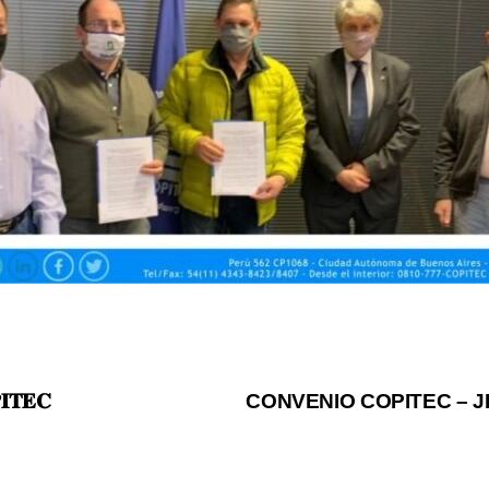
𝐈𝐓𝐄𝐂
CONVENIO COPITEC – J