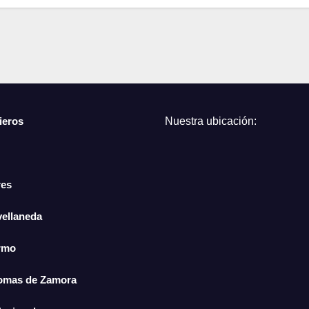
ieros
Nuestra ubicación:
res
vellaneda
ermo
Lomas de Zamora