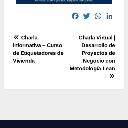
F
T
W
Li
a
wi
h
n
c
tt
at
k
Charla
Charla Virtual |
e
er
s
e
informativa – Curso
Desarrollo de
b
A
dI
de Etiquetadores de
Proyectos de
o
p
n
Vivienda
Negocio con
Metodología Lean
o
p
k