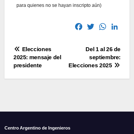
para quienes no se hayan inscripto aún)
F
T
W
Li
a
wi
h
n
c
tt
at
k
Elecciones
Del 1 al 26 de
e
er
s
e
2025: mensaje del
septiembre:
b
A
dI
presidente
Elecciones 2025
o
p
n
o
p
k
Centro Argentino de Ingenieros