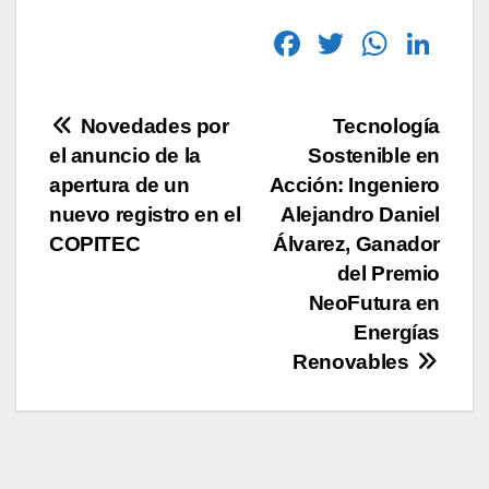
F
T
W
Li
a
wi
h
n
c
tt
at
k
Novedades por
Tecnología
e
er
s
e
el anuncio de la
Sostenible en
b
A
dI
apertura de un
Acción: Ingeniero
o
p
n
nuevo registro en el
Alejandro Daniel
COPITEC
Álvarez, Ganador
o
p
del Premio
k
NeoFutura en
Energías
Renovables