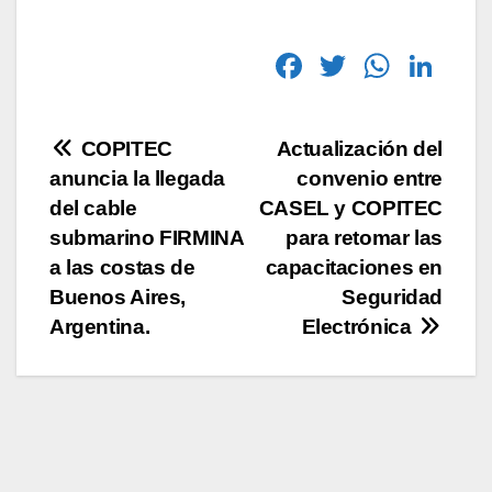
F
T
W
Li
a
wi
h
n
c
tt
at
k
COPITEC
Actualización del
e
er
s
e
anuncia la llegada
convenio entre
b
A
dI
del cable
CASEL y COPITEC
o
p
n
submarino FIRMINA
para retomar las
a las costas de
capacitaciones en
o
p
Buenos Aires,
Seguridad
k
Argentina.
Electrónica