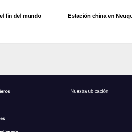
el fin del mundo
Estación china en Neuq
ieros
Nuestra ubicación:
res
vellaneda