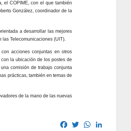
iva, el COPIME, con el que también
oberto González, coordinador de la
orientada a desarrollar las mejores
de las Telecomunicaciones (UIT).
 con acciones conjuntas en otros
 con la ubicación de los postes de
á una comisión de trabajo conjunta
nas prácticas, también en temas de
nnovadores de la mano de las nuevas
F
T
W
Li