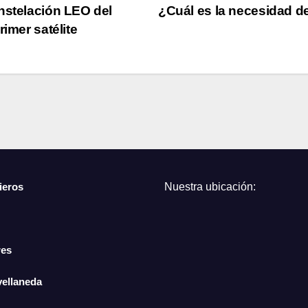
onstelación LEO del
¿Cuál es la necesidad d
imer satélite
ieros
Nuestra ubicación:
res
vellaneda