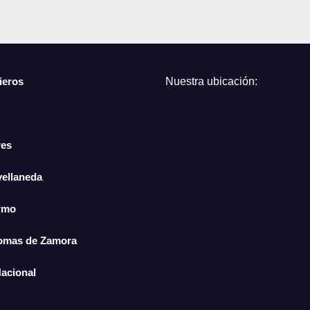
ieros
Nuestra ubicación:
res
vellaneda
ermo
Lomas de Zamora
Nacional